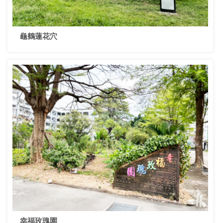
龜鶴蓮花穴
幸福玫瑰園