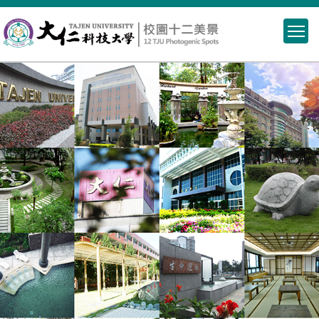
跳
到
主
要
內
容
區